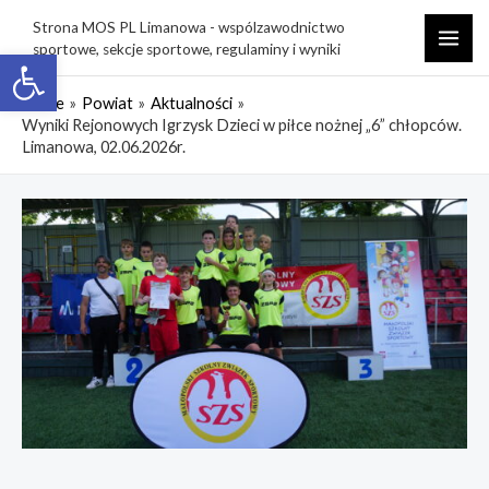
Skip
Strona MOS PL Limanowa - wspólzawodnictwo
to
sportowe, sekcje sportowe, regulaminy i wyniki
Open toolbar
MAI
content
ME
Home
Powiat
Aktualności
Wyniki Rejonowych Igrzysk Dzieci w piłce nożnej „6” chłopców.
Limanowa, 02.06.2026r.