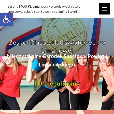
Strona MOS PL Limanowa - wspólzawodnictwo
sportowe, sekcje sportowe, regulaminy i wyniki
Open toolbar
Zespół Placówek Oświatowych w
Limanowej
Międzyszkolny Ośrodek Sportowy Powiatu
Limanowskiego
I D - regulaminy