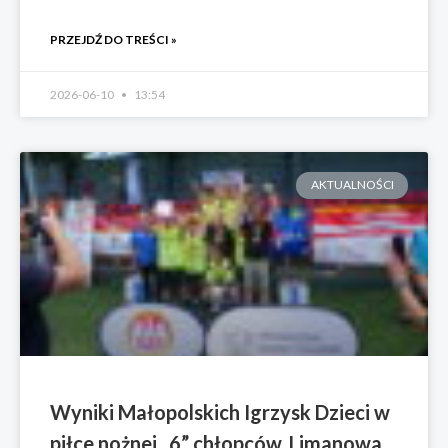
PRZEJDŹ DO TREŚCI »
2026-06-10
13:54
AKTUALNOŚCI
Wyniki Małopolskich Igrzysk Dzieci w
piłce nożnej „6” chłopców. Limanowa,