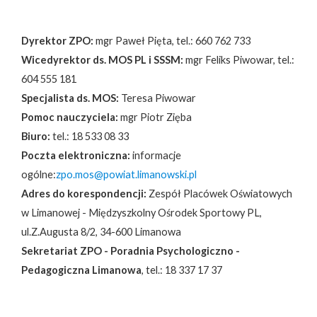
Dyrektor ZPO:
mgr Paweł Pięta, tel.: 660 762 733
Wicedyrektor ds. MOS PL i SSSM:
mgr Feliks Piwowar, tel.:
604 555 181
Specjalista ds. MOS:
Teresa Piwowar
Pomoc nauczyciela:
mgr Piotr Zięba
Biuro:
tel.: 18 533 08 33
Poczta elektroniczna:
informacje
ogólne:
zpo.mos@powiat.limanowski.pl
Adres do korespondencji:
Zespół Placówek Oświatowych
w Limanowej - Międzyszkolny Ośrodek Sportowy PL,
ul.Z.Augusta 8/2, 34-600 Limanowa
Sekretariat ZPO - Poradnia Psychologiczno -
Pedagogiczna Limanowa
, tel.: 18 337 17 37