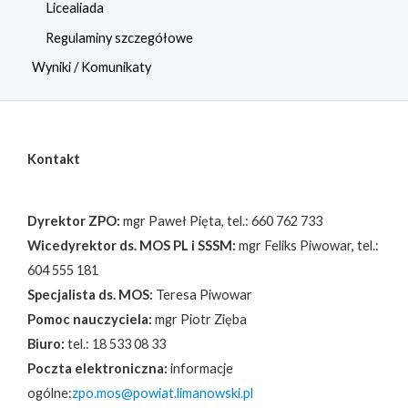
Licealiada
Regulaminy szczegółowe
Wyniki / Komunikaty
Kontakt
Dyrektor ZPO:
mgr Paweł Pięta, tel.: 660 762 733
Wicedyrektor ds. MOS PL i SSSM:
mgr Feliks Piwowar, tel.:
604 555 181
Specjalista ds. MOS:
Teresa Piwowar
Pomoc nauczyciela:
mgr Piotr Zięba
Biuro:
tel.: 18 533 08 33
Poczta elektroniczna:
informacje
ogólne:
zpo.mos@powiat.limanowski.pl