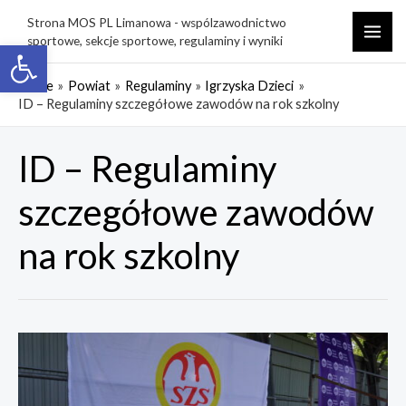
Skip
Strona MOS PL Limanowa - wspólzawodnictwo
to
sportowe, sekcje sportowe, regulaminy i wyniki
Open toolbar
MAI
content
ME
Home
Powiat
Regulaminy
Igrzyska Dzieci
ID – Regulaminy szczegółowe zawodów na rok szkolny
ID – Regulaminy
szczegółowe zawodów
na rok szkolny