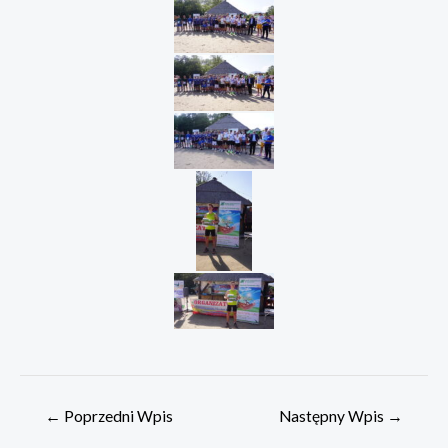
Nawigacja
←
Poprzedni Wpis
Następny Wpis
→
wpisu