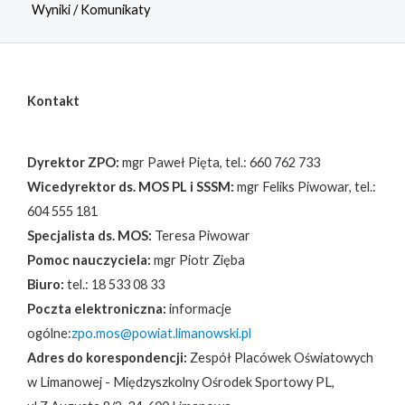
Wyniki / Komunikaty
Kontakt
Dyrektor ZPO:
mgr Paweł Pięta, tel.: 660 762 733
Wicedyrektor ds. MOS PL i SSSM:
mgr Feliks Piwowar, tel.:
604 555 181
Specjalista ds. MOS:
Teresa Piwowar
Pomoc nauczyciela:
mgr Piotr Zięba
Biuro:
tel.: 18 533 08 33
Poczta elektroniczna:
informacje
ogólne:
zpo.mos@powiat.limanowski.pl
Adres do korespondencji:
Zespół Placówek Oświatowych
w Limanowej - Międzyszkolny Ośrodek Sportowy PL,