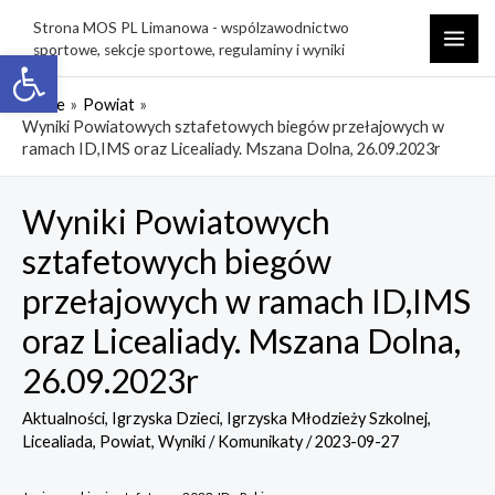
Skip
Strona MOS PL Limanowa - wspólzawodnictwo
to
sportowe, sekcje sportowe, regulaminy i wyniki
Open toolbar
MAI
content
ME
Home
Powiat
Wyniki Powiatowych sztafetowych biegów przełajowych w
ramach ID,IMS oraz Licealiady. Mszana Dolna, 26.09.2023r
Wyniki Powiatowych
sztafetowych biegów
przełajowych w ramach ID,IMS
oraz Licealiady. Mszana Dolna,
26.09.2023r
Aktualności
,
Igrzyska Dzieci
,
Igrzyska Młodzieży Szkolnej
,
Licealiada
,
Powiat
,
Wyniki / Komunikaty
/
2023-09-27