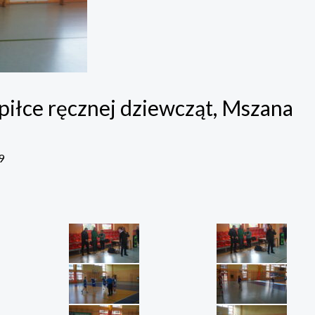
iłce ręcznej dziewcząt, Mszana
9