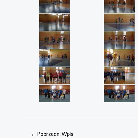
Nawigacja
←
Poprzedni Wpis