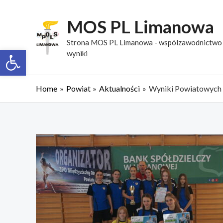
Skip
MOS PL Limanowa
to
content
Strona MOS PL Limanowa - wspólzawodnictwo s
Open toolbar
wyniki
Home
Powiat
Aktualności
Wyniki Powiatowych I