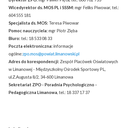
Wicedyrektor ds. MOS PL i SSSM:
mgr Feliks Piwowar, tel.:
604 555 181
Specjalista ds. MOS:
Teresa Piwowar
Pomoc nauczyciela:
mgr Piotr Zięba
Biuro:
tel.: 18 533 08 33
Poczta elektroniczna:
informacje
ogólne:
zpo.mos@powiat.limanowski.pl
Adres do korespondencji:
Zespół Placówek Oświatowych
w Limanowej - Międzyszkolny Ośrodek Sportowy PL,
ul.Z.Augusta 8/2, 34-600 Limanowa
Sekretariat ZPO - Poradnia Psychologiczno -
Pedagogiczna Limanowa
, tel.: 18 337 17 37