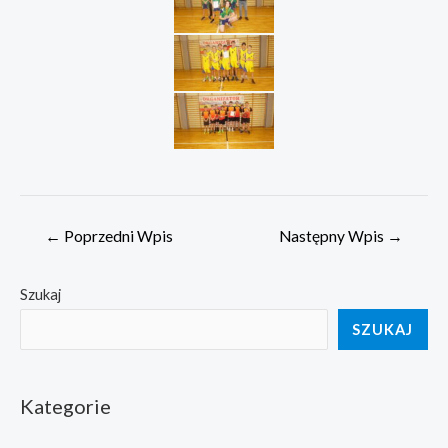
Nawigacja
←
Poprzedni Wpis
Następny Wpis
→
wpisu
Szukaj
SZUKAJ
Kategorie