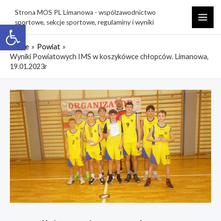
Skip
Strona MOS PL Limanowa - wspólzawodnictwo
to
sportowe, sekcje sportowe, regulaminy i wyniki
Open toolbar
MAI
content
ME
Home
Powiat
Wyniki Powiatowych IMS w koszykówce chłopców. Limanowa,
19.01.2023r