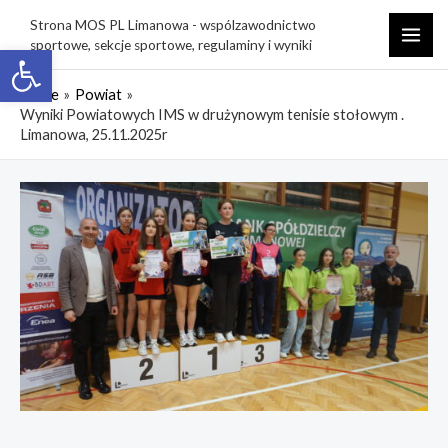
Skip
Strona MOS PL Limanowa - wspólzawodnictwo
to
sportowe, sekcje sportowe, regulaminy i wyniki
Open toolbar
MAI
content
ME
Home
Powiat
Wyniki Powiatowych IMS w drużynowym tenisie stołowym .
Limanowa, 25.11.2025r