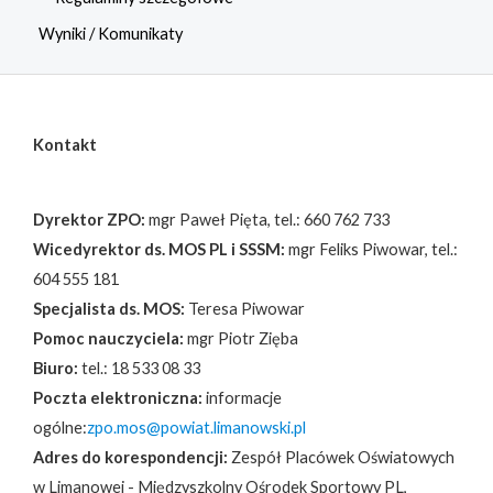
Wyniki / Komunikaty
Kontakt
Dyrektor ZPO:
mgr Paweł Pięta, tel.: 660 762 733
Wicedyrektor ds. MOS PL i SSSM:
mgr Feliks Piwowar, tel.:
604 555 181
Specjalista ds. MOS:
Teresa Piwowar
Pomoc nauczyciela:
mgr Piotr Zięba
Biuro:
tel.: 18 533 08 33
Poczta elektroniczna:
informacje
ogólne:
zpo.mos@powiat.limanowski.pl
Adres do korespondencji:
Zespół Placówek Oświatowych
w Limanowej - Międzyszkolny Ośrodek Sportowy PL,