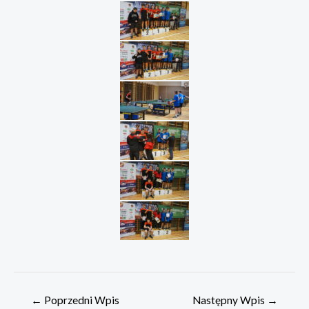
Nawigacja
←
Poprzedni Wpis
Następny Wpis
→