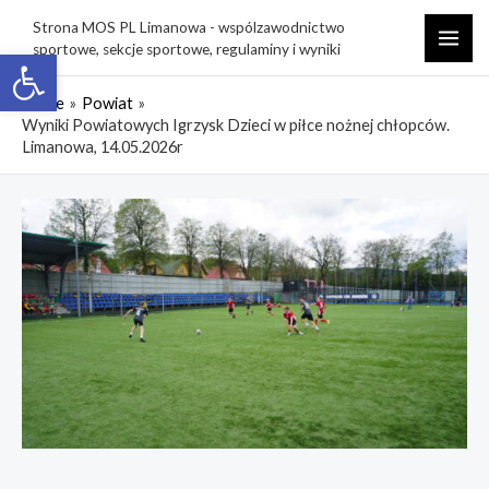
Skip
Strona MOS PL Limanowa - wspólzawodnictwo
to
sportowe, sekcje sportowe, regulaminy i wyniki
Open toolbar
MAI
content
ME
Home
Powiat
Wyniki Powiatowych Igrzysk Dzieci w piłce nożnej chłopców.
Limanowa, 14.05.2026r