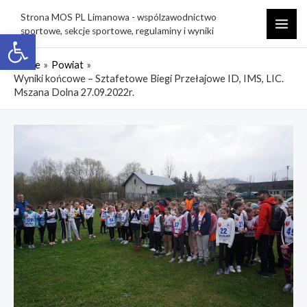
Skip
Strona MOS PL Limanowa - wspólzawodnictwo
to
sportowe, sekcje sportowe, regulaminy i wyniki
Open toolbar
MAI
content
ME
Home
Powiat
Wyniki końcowe – Sztafetowe Biegi Przełajowe ID, IMS, LIC.
Mszana Dolna 27.09.2022r.