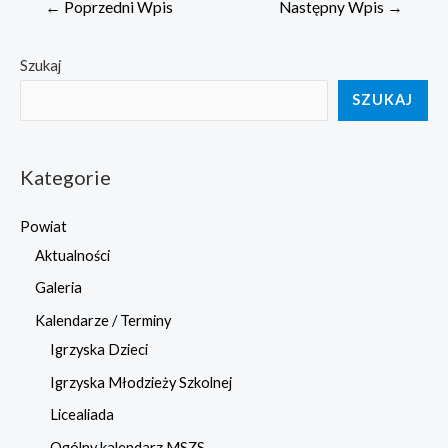
Nawigacja
←
Poprzedni Wpis
Następny Wpis
→
wpisu
Szukaj
SZUKAJ
Kategorie
Powiat
Aktualności
Galeria
Kalendarze / Terminy
Igrzyska Dzieci
Igrzyska Młodzieży Szkolnej
Licealiada
Ogólny kalendarz MSZS