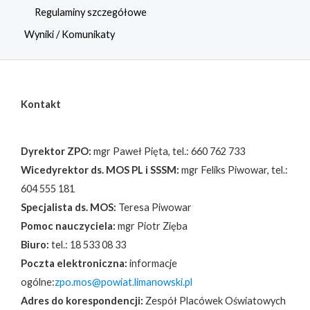
Regulaminy szczegółowe
Wyniki / Komunikaty
Kontakt
Dyrektor ZPO:
mgr Paweł Pięta, tel.: 660 762 733
Wicedyrektor ds. MOS PL i SSSM:
mgr Feliks Piwowar, tel.:
604 555 181
Specjalista ds. MOS:
Teresa Piwowar
Pomoc nauczyciela:
mgr Piotr Zięba
Biuro:
tel.: 18 533 08 33
Poczta elektroniczna:
informacje
ogólne:
zpo.mos@powiat.limanowski.pl
Adres do korespondencji:
Zespół Placówek Oświatowych