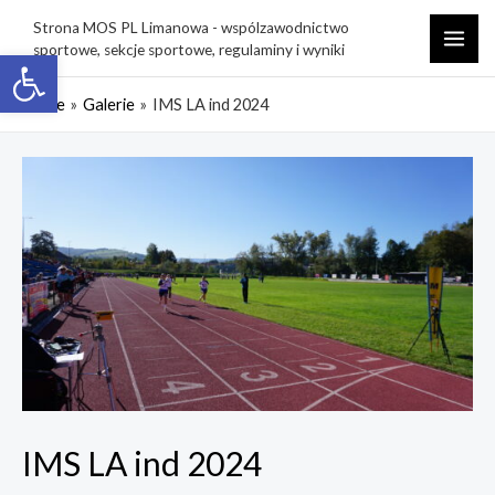
Skip
Strona MOS PL Limanowa - wspólzawodnictwo
to
sportowe, sekcje sportowe, regulaminy i wyniki
Open toolbar
MAI
content
ME
Home
Galerie
IMS LA ind 2024
IMS LA ind 2024