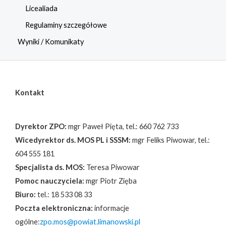
Licealiada
Regulaminy szczegółowe
Wyniki / Komunikaty
Kontakt
Dyrektor ZPO:
mgr Paweł Pięta, tel.: 660 762 733
Wicedyrektor ds. MOS PL i SSSM:
mgr Feliks Piwowar, tel.:
604 555 181
Specjalista ds. MOS:
Teresa Piwowar
Pomoc nauczyciela:
mgr Piotr Zięba
Biuro:
tel.: 18 533 08 33
Poczta elektroniczna:
informacje
ogólne:
zpo.mos@powiat.limanowski.pl