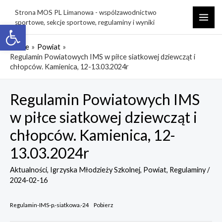
Skip
Strona MOS PL Limanowa - wspólzawodnictwo
to
sportowe, sekcje sportowe, regulaminy i wyniki
Open toolbar
MAI
content
ME
Home
Powiat
Regulamin Powiatowych IMS w piłce siatkowej dziewcząt i
chłopców. Kamienica, 12-13.03.2024r
Regulamin Powiatowych IMS
w piłce siatkowej dziewcząt i
chłopców. Kamienica, 12-
13.03.2024r
Aktualności
,
Igrzyska Młodzieży Szkolnej
,
Powiat
,
Regulaminy
/
2024-02-16
Regulamin-IMS-p.-siatkowa.-24
Pobierz