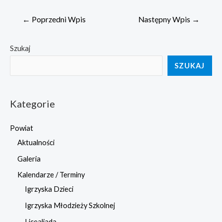
Nawigacja
←
Poprzedni Wpis
Następny Wpis
→
wpisu
Szukaj
SZUKAJ
Kategorie
Powiat
Aktualności
Galeria
Kalendarze / Terminy
Igrzyska Dzieci
Igrzyska Młodzieży Szkolnej
Licealiada