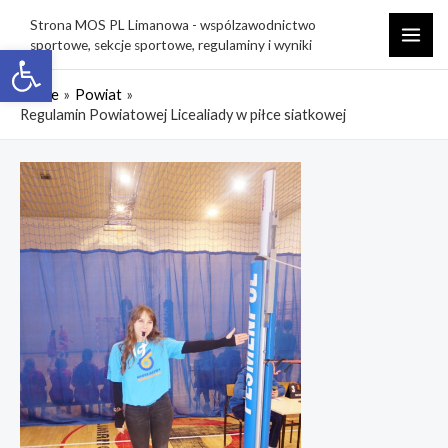
Skip
Strona MOS PL Limanowa - wspólzawodnictwo
to
sportowe, sekcje sportowe, regulaminy i wyniki
Open toolbar
MAI
content
ME
Home
Powiat
Regulamin Powiatowej Licealiady w piłce siatkowej