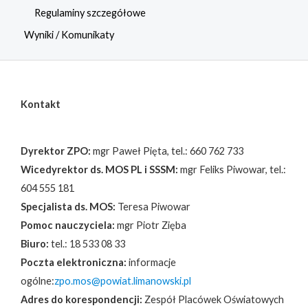
Regulaminy szczegółowe
Wyniki / Komunikaty
Kontakt
Dyrektor ZPO:
mgr Paweł Pięta, tel.: 660 762 733
Wicedyrektor ds. MOS PL i SSSM:
mgr Feliks Piwowar, tel.:
604 555 181
Specjalista ds. MOS:
Teresa Piwowar
Pomoc nauczyciela:
mgr Piotr Zięba
Biuro:
tel.: 18 533 08 33
Poczta elektroniczna:
informacje
ogólne:
zpo.mos@powiat.limanowski.pl
Adres do korespondencji:
Zespół Placówek Oświatowych