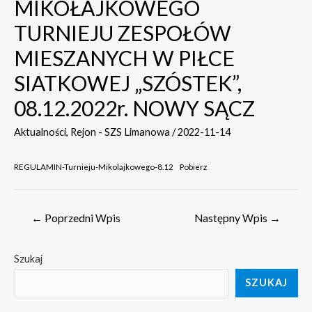
MIKOŁAJKOWEGO
TURNIEJU ZESPOŁÓW
MIESZANYCH W PIŁCE
SIATKOWEJ „SZÓSTEK”,
08.12.2022r. NOWY SĄCZ
Aktualności
,
Rejon - SZS Limanowa
/
2022-11-14
REGULAMIN-Turnieju-Mikolajkowego-8.12
Pobierz
Nawigacja
←
Poprzedni Wpis
Następny Wpis
→
wpisu
Szukaj
SZUKAJ