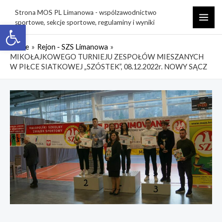
Skip
Strona MOS PL Limanowa - wspólzawodnictwo
to
sportowe, sekcje sportowe, regulaminy i wyniki
Open toolbar
MAI
content
ME
Home
Rejon - SZS Limanowa
MIKOŁAJKOWEGO TURNIEJU ZESPOŁÓW MIESZANYCH
W PIŁCE SIATKOWEJ „SZÓSTEK”, 08.12.2022r. NOWY SĄCZ