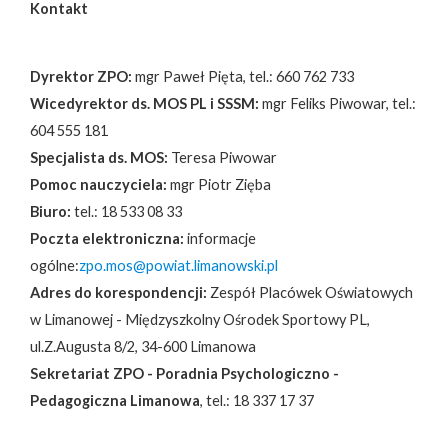
Kontakt
Dyrektor ZPO:
mgr Paweł Pięta, tel.: 660 762 733
Wicedyrektor ds. MOS PL i SSSM:
mgr Feliks Piwowar, tel.:
604 555 181
Specjalista ds. MOS:
Teresa Piwowar
Pomoc nauczyciela:
mgr Piotr Zięba
Biuro:
tel.: 18 533 08 33
Poczta elektroniczna:
informacje
ogólne:
zpo.mos@powiat.limanowski.pl
Adres do korespondencji:
Zespół Placówek Oświatowych
w Limanowej - Międzyszkolny Ośrodek Sportowy PL,
ul.Z.Augusta 8/2, 34-600 Limanowa
Sekretariat ZPO - Poradnia Psychologiczno -
Pedagogiczna Limanowa
, tel.: 18 337 17 37