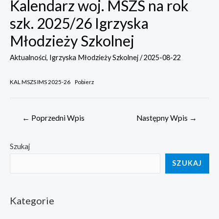
Kalendarz woj. MSZS na rok
szk. 2025/26 Igrzyska
Młodzieży Szkolnej
Aktualności
,
Igrzyska Młodzieży Szkolnej
/
2025-08-22
KAL MSZS IMS 2025-26
Pobierz
Nawigacja
←
Poprzedni Wpis
Następny Wpis
→
wpisu
Szukaj
SZUKAJ
Kategorie