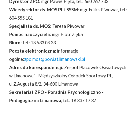
Dyrektor ZPO:
mgr Paweł Pięta, tel.: 660 762 733
Wicedyrektor ds. MOS PL i SSSM:
mgr Feliks Piwowar, tel.:
604 555 181
Specjalista ds. MOS:
Teresa Piwowar
Pomoc nauczyciela:
mgr Piotr Zięba
Biuro:
tel.: 18 533 08 33
Poczta elektroniczna:
informacje
ogólne:
zpo.mos@powiat.limanowski.pl
Adres do korespondencji:
Zespół Placówek Oświatowych
w Limanowej - Międzyszkolny Ośrodek Sportowy PL,
ul.Z.Augusta 8/2, 34-600 Limanowa
Sekretariat ZPO - Poradnia Psychologiczno -
Pedagogiczna Limanowa
, tel.: 18 337 17 37