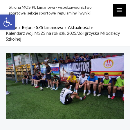
Skip
Strona MOS PL Limanowa - wspólzawodnictwo
to
sportowe, sekcje sportowe, regulaminy i wyniki
Open toolbar
MAI
content
ME
Home
Rejon - SZS Limanowa
Aktualności
Kalendarz woj. MSZS na rok szk. 2025/26 Igrzyska Młodzieży
Szkolnej