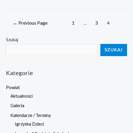
Stronicowanie
←
Previous Page
1
…
3
4
wpisów
Szukaj
SZUKAJ
Kategorie
Powiat
Aktualności
Galeria
Kalendarze / Terminy
Igrzyska Dzieci