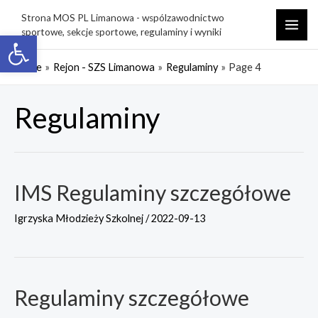
Skip
Strona MOS PL Limanowa - wspólzawodnictwo
to
sportowe, sekcje sportowe, regulaminy i wyniki
Open toolbar
MAI
content
ME
Home
Rejon - SZS Limanowa
Regulaminy
Page 4
Regulaminy
IMS Regulaminy szczegółowe
Igrzyska Młodzieży Szkolnej
/
2022-09-13
Regulaminy szczegółowe